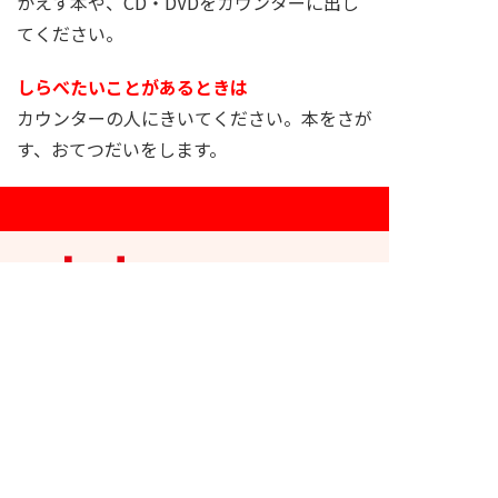
かえす本や、CD・DVDをカウンターに出し
てください。
しらべたいことがあるときは
カウンターの人にきいてください。本をさが
す、おてつだいをします。
桑名市立中央図書館
〒511-0068 桑名市中央町3丁目79
TEL:0594-22-0562
あいている時間：あさ9時～よる9時
おやすみの日 ：水曜日・12月28日～1月3日
（他の日におやすみのときもあります）