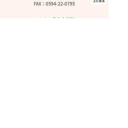
FAX：0594-22-0795
ふるさと多度文学館
TEL：0594-48-7000
FAX：0594-48-7002
長島輪中図書館
TEL：0594-41-1040
FAX：0594-41-1044
✉メールでのお問い合わせはこちら
© 桑名市立図書館.All Rights Reservred.