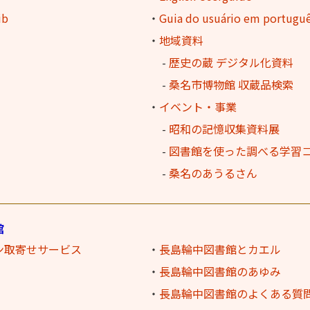
ib
・
Guia do usuário em portugu
・
地域資料
-
歴史の蔵 デジタル化資料
-
桑名市博物館 収蔵品検索
・
イベント・事業
-
昭和の記憶収集資料展
-
図書館を使った調べる学習
-
桑名のあうるさん
館
ン取寄せ
サービス
・
長島輪中図書館とカエル
・
長島輪中図書館のあゆみ
・
長島輪中図書館のよくある質