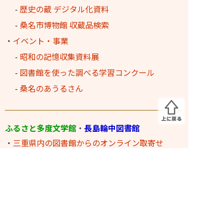
-
歴史の蔵 デジタル化資料
-
桑名市博物館 収蔵品検索
・
イベント・事業
-
昭和の記憶収集資料展
-
図書館を使った調べる学習コンクール
-
桑名のあうるさん
ふるさと多度文学館
・
長島輪中図書館
・
三重県内の図書館からのオンライン取寄せ
サービス
・
ふるさと多度文学館 文多くん
・
長島輪中図書館とカエル
・
長島輪中図書館のあゆみ