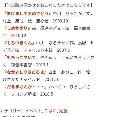
【当日読み聞かせをおこなった本はこちらです】
『
あけましておめでとう
』中川 ひろたか／文，
村上 康成／絵 童心社 1999.10
『
しめかざり
』森 須磨子／文・絵 福音館書
店 2010.12
『
もちづきくん
』中川 ひろたか／作，長野 ヒ
デ子／絵 チャイルド本社 2007.2
『
もちっこやいて
』やぎゅう げんいちろう／さ
く 福音館書店 2013.1
『
なかよしゆきだるま
』白土 あつこ／作・絵
ひさかたチャイルド 2011.10
『
だるまさんが・・・
』かがくい ひろし／さ
く ブロンズ新社 2010.5
カテゴリー：
イベント
,
こばと
,
児童