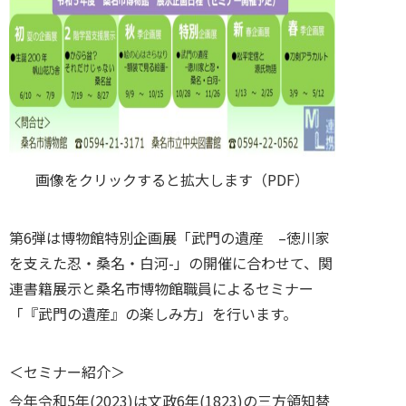
画像をクリックすると拡大します（PDF）
第6弾は博物館特別企画展「武門の遺産 –徳川家
を支えた忍・桑名・白河-」の開催に合わせて、関
連書籍展示と桑名市博物館職員によるセミナー
「『武門の遺産』の楽しみ方」を行います。
＜セミナー紹介＞
今年令和5年(2023)は文政6年(1823)の三方領知替