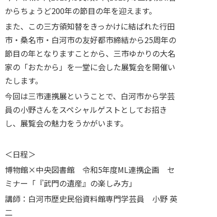
からちょうど200年の節目の年を迎えます。
また、この三方領知替をきっかけに結ばれた行田
市・桑名市・白河市の友好都市締結から25周年の
節目の年となりますことから、三市ゆかりの大名
家の「おたから」を一堂に会した展覧会を開催い
たします。
今回は三市連携展ということで、白河市から学芸
員の小野さんをスペシャルゲストとしてお招き
し、展覧会の魅力をうかがいます。
＜日程＞
博物館×中央図書館 令和5年度ML連携企画 セ
ミナー「『武門の遺産』の楽しみ方」
講師：白河市歴史民俗資料館専門学芸員 小野 英
二