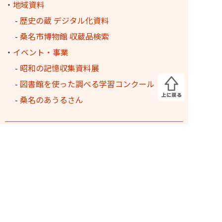
・
地域資料
-
歴史の蔵 デジタル化資料
-
桑名市博物館 収蔵品検索
・
イベント・事業
-
昭和の記憶収集資料展
-
図書館を使った調べる学習コンクール
-
桑名のあうるさん
ふるさと多度文学館
・
長島輪中図書館
・
三重県内の図書館からのオンライン取寄せ
サービス
・
ふるさと多度文学館 文多くん
・
長島輪中図書館とカエル
・
長島輪中図書館のあゆみ