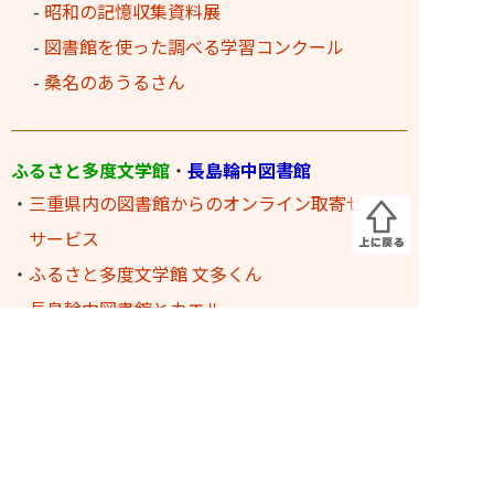
-
昭和の記憶収集資料展
-
図書館を使った調べる学習コンクール
-
桑名のあうるさん
ふるさと多度文学館
・
長島輪中図書館
・
三重県内の図書館からのオンライン取寄せ
サービス
・
ふるさと多度文学館 文多くん
・
長島輪中図書館とカエル
・
長島輪中図書館のあゆみ
・
長島輪中図書館のよくある質問にお答えします
各館へのお問い合わせ先