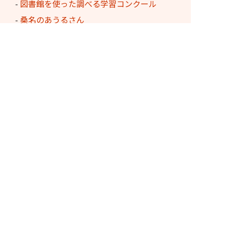
-
図書館を使った調べる学習コンクール
-
桑名のあうるさん
ふるさと多度文学館
・
長島輪中図書館
・
三重県内の図書館からのオンライン取寄せ
サービス
・
ふるさと多度文学館 文多くん
・
長島輪中図書館とカエル
・
長島輪中図書館のあゆみ
・
長島輪中図書館のよくある質問にお答えします
各館へのお問い合わせ先
中央図書館
TEL：0594-22-0562