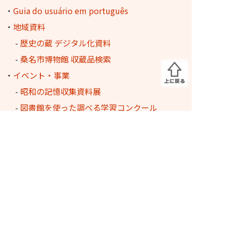
・
Guia do usuário em português
・
地域資料
-
歴史の蔵 デジタル化資料
-
桑名市博物館 収蔵品検索
・
イベント・事業
-
昭和の記憶収集資料展
-
図書館を使った調べる学習コンクール
-
桑名のあうるさん
ふるさと多度文学館
・
長島輪中図書館
・
三重県内の図書館からのオンライン取寄せ
サービス
・
ふるさと多度文学館 文多くん