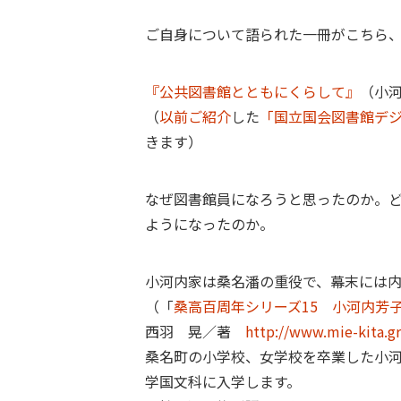
ご自身について語られた一冊がこちら
『公共図書館とともにくらして』
（小河
（
以前ご紹介
した
「国立国会図書館デ
きます）
なぜ図書館員になろうと思ったのか。
ようになったのか。
小河内家は桑名潘の重役で、幕末には
（「
桑高百周年シリーズ15 小河内芳
西羽 晃／著
http://www.mie-kita.gr
桑名町の小学校、女学校を卒業した小河
学国文科に入学します。