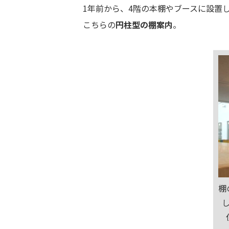
1年前から、4階の本棚やブースに設置
こちらの
円柱型の棚案内
。
棚