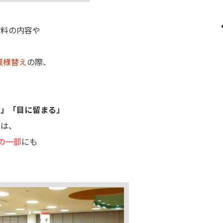
資料の内容や
模様替え
の際、
い」「目に留まる」
では、
の一部
にも