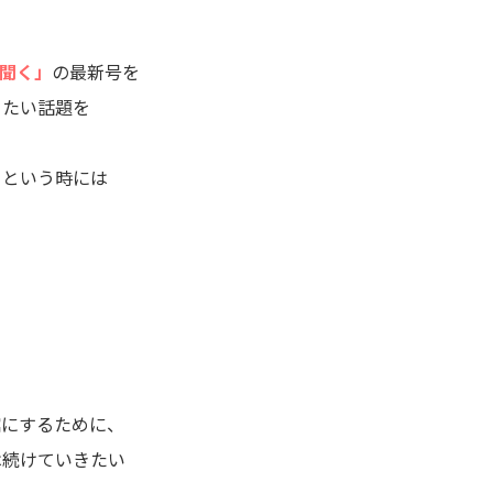
聞く」
の最新号を
きたい話題を
」
という時には
。
館にするために、
は続けていきたい