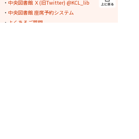
・
中央図書館 Ｘ(旧Twitter) @KCL_lib
・
中央図書館 座席予約システム
・
よくあるご質問
・
調べもの案内
・
図書館の利用に障害がある方へ
・
本の寄贈について
・
図書館概要
・
おはなし会のご紹介
・
プレイルームのご案内(PDF)
・
English Userguide
・
Guia do usuário em português
・
地域資料
-
歴史の蔵 デジタル化資料
-
桑名市博物館 収蔵品検索