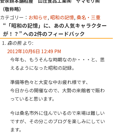
安永餅本舗柏屋 山庄食品工業㈱ ヤマモリ㈱
（敬称略）
カテゴリー：
お知らせ
,
昭和の記憶
,
桑名・三重
“「昭和の記憶」に、あの人気キャラクター
が！？” への2件のフィードバック
森の熊
より:
2012年10月6日 12:49 PM
今年も、もうそんな時期なのか・・・と、思
えるようになった昭和の記録。
準備等色々と大変な中お疲れ様です、
今日からの開催なので、大勢の来館者で賑わ
っていると思います。
今は桑名市外に住んでいるので来場は難しい
ですが、その分このブログを楽しみにしてい
ます。