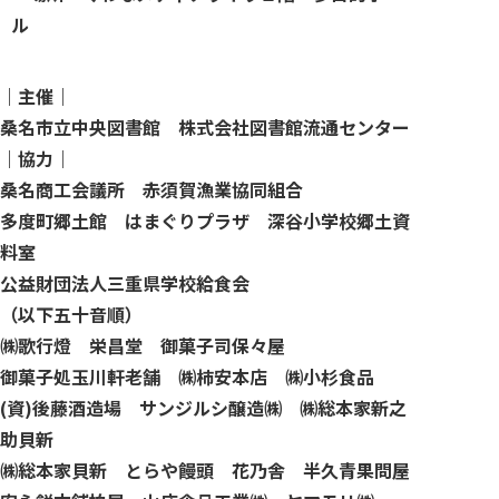
ル
｜主催｜
桑名市立中央図書館 株式会社図書館流通センター
｜協力｜
桑名商工会議所 赤須賀漁業協同組合
多度町郷土館 はまぐりプラザ 深谷小学校郷土資
料室
公益財団法人三重県学校給食会
（以下五十音順）
㈱歌行燈 栄昌堂 御菓子司保々屋
御菓子処玉川軒老舗 ㈱柿安本店 ㈱小杉食品
(資)後藤酒造場 サンジルシ醸造㈱ ㈱総本家新之
助貝新
㈱総本家貝新 とらや饅頭 花乃舎 半久青果問屋