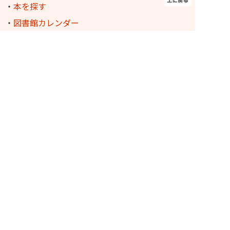
・
本を探す
・
図書館カレンダー
・
利用案内
・
図書館ホームページで出来る事
・
図書館の所在地
・
フロアガイド
・
雑誌一覧(PDF)
・
統計資料(PDF)
・
お問い合わせ
・
調べものリンク集
中央図書館
・
こどものページ
・
スタッフブログ