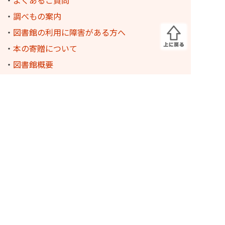
・
調べもの案内
・
図書館の利用に障害がある方へ
・
本の寄贈について
・
図書館概要
・
おはなし会のご紹介
・
プレイルームのご案内(PDF)
・
English Userguide
・
Guia do usuário em português
・
地域資料
-
歴史の蔵 デジタル化資料
-
桑名市博物館 収蔵品検索
・
イベント・事業
-
昭和の記憶収集資料展
-
図書館を使った調べる学習コンクール