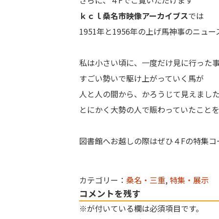
さらに、４Fでご覧いただけます
ｋｃｌ桑名市映像アーカイブス
では
1951年と1956年の上げ馬神事のニュ
私は小さい頃に、一度だけ見に行った
すごい勢いで駆け上がっていく馬が
人と人の間から、かろうじて見えまし
とにかく大勢の人で賑わっていたことを
図書館へお越しの際はぜひ４Fの特集コ
カテゴリー：
桑名・三重
,
特集・展示
コメントを残す
※が付いている欄は必須項目です。