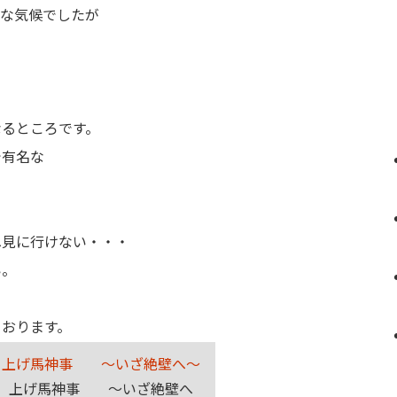
変な気候でしたが
なるところです。
で有名な
へ見に行けない・・・
い。
ております。
 上げ馬神事 ～いざ絶壁へ