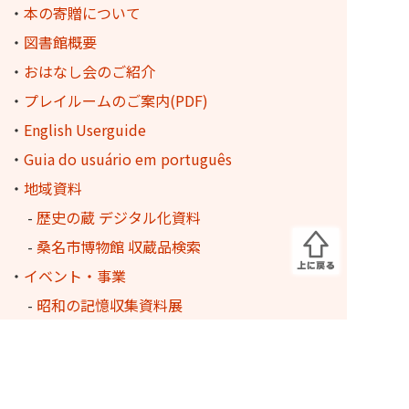
・
本の寄贈について
・
図書館概要
・
おはなし会のご紹介
・
プレイルームのご案内(PDF)
・
English Userguide
・
Guia do usuário em português
・
地域資料
-
歴史の蔵 デジタル化資料
-
桑名市博物館 収蔵品検索
・
イベント・事業
-
昭和の記憶収集資料展
-
図書館を使った調べる学習コンクール
-
桑名のあうるさん