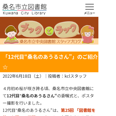
「12代目“桑名のあうるさん”」のご紹介
☆
2022年6月18日（土）
｜投稿者：kclスタッフ
４月初め桜が咲き誇る頃、桑名市立中央図書館に
て
12
代目‟桑名のあうるさん“
の委嘱式と、ポスタ
ー撮影を行いました。
12代目‟桑名のあうるさん“は、
第25回 「図書館を