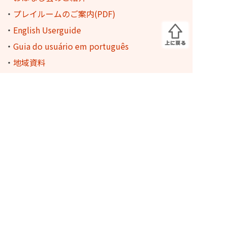
・
プレイルームのご案内(PDF)
・
English Userguide
・
Guia do usuário em português
・
地域資料
-
歴史の蔵 デジタル化資料
-
桑名市博物館 収蔵品検索
・
イベント・事業
-
昭和の記憶収集資料展
-
図書館を使った調べる学習コンクール
-
桑名のあうるさん
ふるさと多度文学館
・
長島輪中図書館
・
三重県内の図書館からのオンライン取寄せ