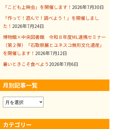
「こども上映会」を開催します！
2026年7月30日
「作って！遊んで！調べよう！」を開催しまし
た！
2026年7月24日
博物館×中央図書館 令和８年度ML連携セミナー
（第２弾）「石取祭展とユネスコ無形文化遺産」
を開催します！
2026年7月12日
暑いときこそ食べよう
2026年7月6日
月別記事一覧
ア
ー
カ
カテゴリー
イ