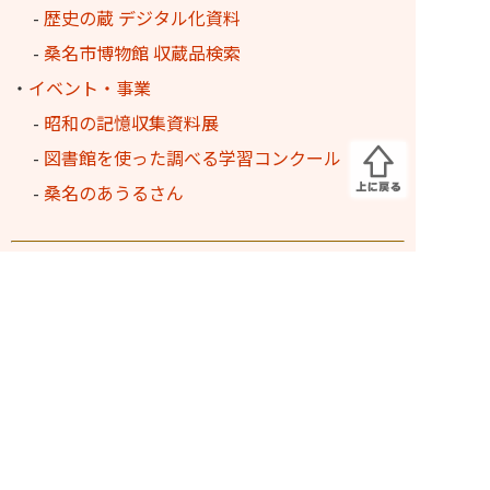
-
歴史の蔵 デジタル化資料
-
桑名市博物館 収蔵品検索
・
イベント・事業
-
昭和の記憶収集資料展
-
図書館を使った調べる学習コンクール
-
桑名のあうるさん
ふるさと多度文学館
・
長島輪中図書館
・
三重県内の図書館からのオンライン取寄せ
サービス
・
ふるさと多度文学館 文多くん
・
長島輪中図書館とカエル
・
長島輪中図書館のあゆみ
・
長島輪中図書館のよくある質問にお答えします