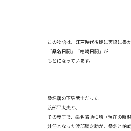
この物語は、江戸時代後期に実際に書
『桑名日記』『柏崎日記』
が
もとになっています。
桑名藩の下級武士だった
渡部平太夫と、
その養子で、桑名藩領柏崎（現在の新
赴任となった渡部勝之助が、桑名と柏