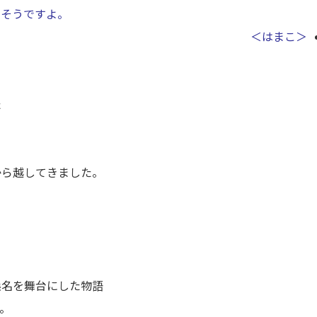
るそうですよ。
＜はまこ＞
た
から越してきました。
桑名を舞台にした物語
。