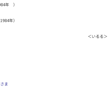
84年 ）
984年）
＜いるる＞
なさま