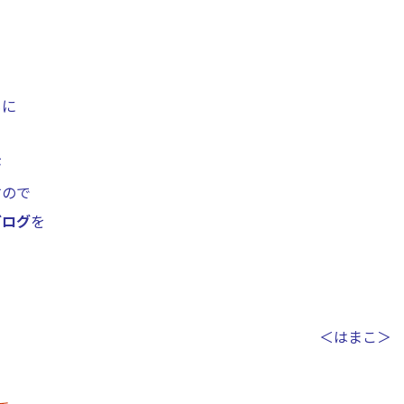
もに
が
すので
ブログ
を
＜はまこ＞