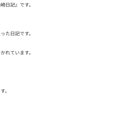
柏崎日記』です。
送った日記です。
書かれています。
、
ます。