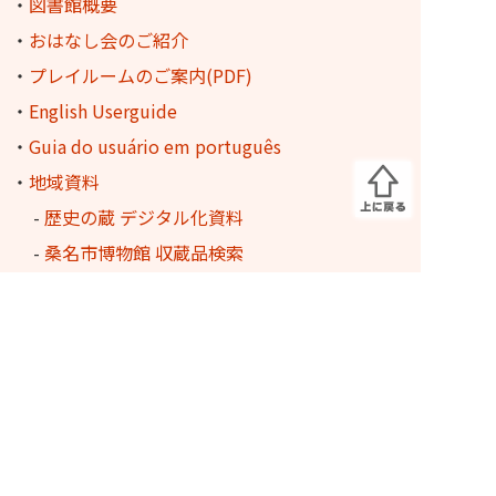
・
図書館概要
・
おはなし会のご紹介
・
プレイルームのご案内(PDF)
・
English Userguide
・
Guia do usuário em português
・
地域資料
-
歴史の蔵 デジタル化資料
-
桑名市博物館 収蔵品検索
・
イベント・事業
-
昭和の記憶収集資料展
-
図書館を使った調べる学習コンクール
-
桑名のあうるさん
ふるさと多度文学館
・
長島輪中図書館