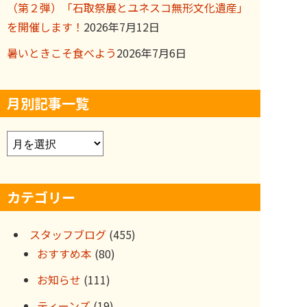
（第２弾）「石取祭展とユネスコ無形文化遺産」
を開催します！
2026年7月12日
暑いときこそ食べよう
2026年7月6日
月別記事一覧
ア
ー
カ
カテゴリー
イ
ブ
スタッフブログ
(455)
おすすめ本
(80)
お知らせ
(111)
ティーンズ
(19)