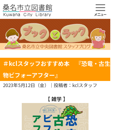
＃kclスタッフおすすめ本 『恐竜・古生
物ビフォーアフター』
2023年5月12日（金）
｜投稿者：kclスタッフ
【 雑学
】