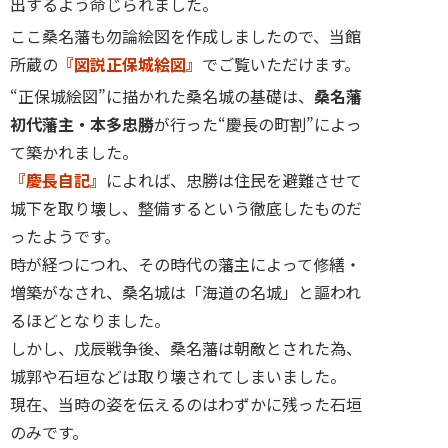
出するよう命じられました。
ここ桑名藩も勿論絵図を作成しましたので、当館
所蔵の
『図説正保城絵図』
でご覧いただけます。
“正保城絵図”に描かれた桑名城の基礎は、
桑名藩
初代藩主・本多忠勝
が行った“慶長の町割”によっ
て築かれました。
『慶長自記』
によれば、忠勝は住民を避難させて
城下を取り壊し、整備するという徹底したものだ
ったようです。
時が経つにつれ、その時代の藩主によって修繕・
増築がなされ、桑名城は「海道の名城」と謳われ
るほどとなりました。
しかし、戊辰戦争後、桑名藩は朝敵とされた為、
城郭や石垣などは取り壊されてしまいました。
現在、当時の姿を伝えるのはわずかに残った石垣
のみです。