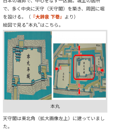
日本の城郭で、中心をなす一区画。城主の居所
で、多く中央に天守（天守閣）を築き、周囲に堀
を設ける。（
『大辞泉 下巻』
より）
絵図で見る“本丸”はこちら。
本丸
天守閣は東北角（拡大画像左上）に建っていまし
た。