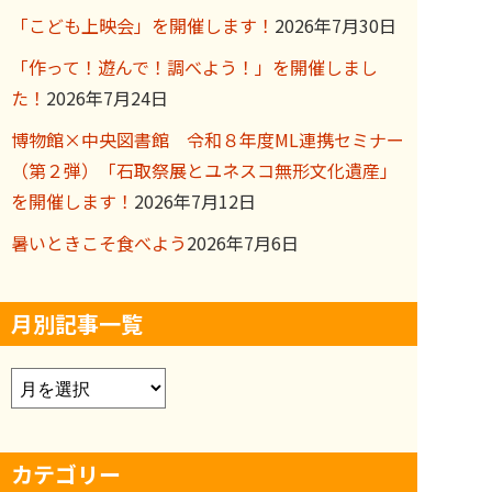
「こども上映会」を開催します！
2026年7月30日
「作って！遊んで！調べよう！」を開催しまし
た！
2026年7月24日
博物館×中央図書館 令和８年度ML連携セミナー
（第２弾）「石取祭展とユネスコ無形文化遺産」
を開催します！
2026年7月12日
暑いときこそ食べよう
2026年7月6日
月別記事一覧
ア
ー
カ
カテゴリー
イ