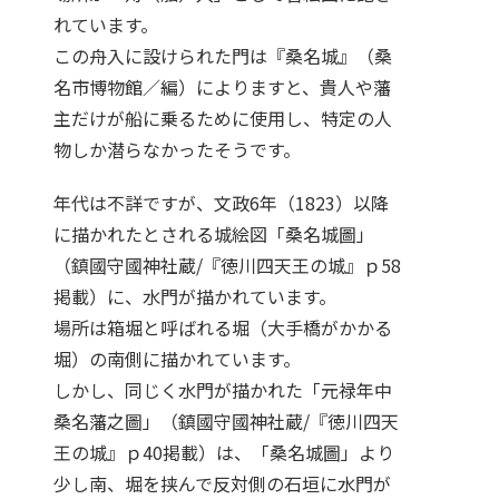
れています。
この舟入に設けられた門は『桑名城』（桑
名市博物館／編）によりますと、貴人や藩
主だけが船に乗るために使用し、特定の人
物しか潜らなかったそうです。
年代は不詳ですが、文政6年（1823）以降
に描かれたとされる城絵図「桑名城圖」
（鎮國守國神社蔵/『徳川四天王の城』ｐ58
掲載）に、水門が描かれています。
場所は箱堀と呼ばれる堀（大手橋がかかる
堀）の南側に描かれています。
しかし、同じく水門が描かれた「元禄年中
桑名藩之圖」（鎮國守國神社蔵/『徳川四天
王の城』ｐ40掲載）は、「桑名城圖」より
少し南、堀を挟んで反対側の石垣に水門が