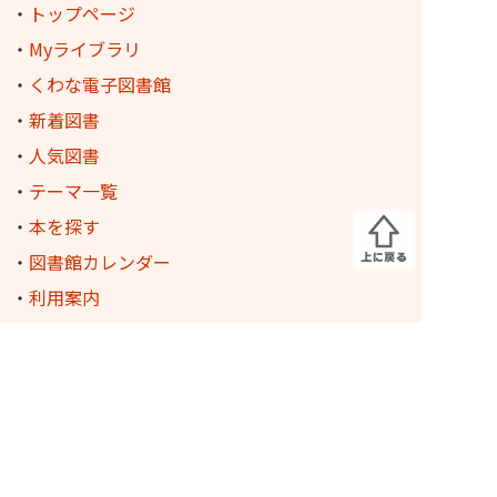
・
トップページ
・
Myライブラリ
・
くわな電子図書館
・
新着図書
・
人気図書
・
テーマ一覧
・
本を探す
・
図書館カレンダー
・
利用案内
・
図書館ホームページで出来る事
・
図書館の所在地
・
フロアガイド
・
雑誌一覧(PDF)
・
統計資料(PDF)