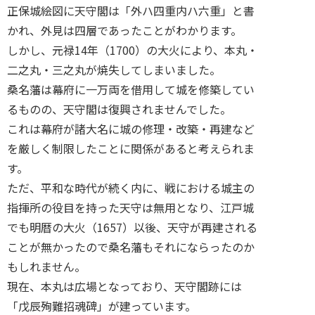
正保城絵図に天守閣は「外ハ四重内ハ六重」と書
かれ、外見は四層であったことがわかります。
しかし、元禄14年（1700）の大火により、本丸・
二之丸・三之丸が焼失してしまいました。
桑名藩は幕府に一万両を借用して城を修築してい
るものの、天守閣は復興されませんでした。
これは幕府が諸大名に城の修理・改築・再建など
を厳しく制限したことに関係があると考えられま
す。
ただ、平和な時代が続く内に、戦における城主の
指揮所の役目を持った天守は無用となり、江戸城
でも明暦の大火（1657）以後、天守が再建される
ことが無かったので桑名藩もそれにならったのか
もしれません。
現在、本丸は広場となっており、天守閣跡には
「戊辰殉難招魂碑」が建っています。