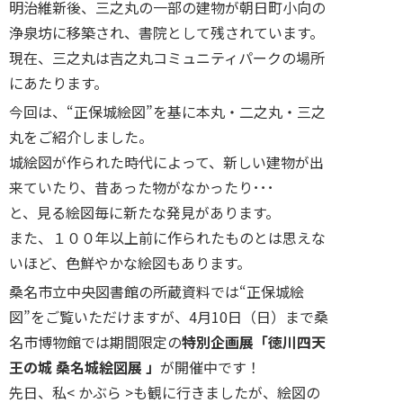
明治維新後、三之丸の一部の建物が朝日町小向の
浄泉坊に移築され、書院として残されています。
現在、三之丸は吉之丸コミュニティパークの場所
にあたります。
今回は、“正保城絵図”を基に本丸・二之丸・三之
丸をご紹介しました。
城絵図が作られた時代によって、新しい建物が出
来ていたり、昔あった物がなかったり･･･
と、見る絵図毎に新たな発見があります。
また、１００年以上前に作られたものとは思えな
いほど、色鮮やかな絵図もあります。
桑名市立中央図書館の所蔵資料では“正保城絵
図”をご覧いただけますが、4月10日（日）まで桑
名市博物館では期間限定の
特別企画展「徳川四天
王の城 桑名城絵図展 」
が開催中です！
先日、私< かぶら >も観に行きましたが、絵図の