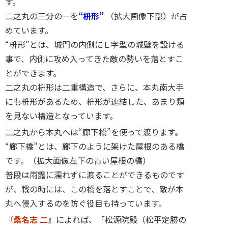
す。
二之丸の三分の一を
“枡形”
（拡大画像下部）が占
めています。
“枡形”とは、城門の内側にＬ字型の城壁を設ける
事で、内側に攻め入ってきた敵の勢いを落とすこ
とができます。
二之丸の枡形は二重構造で、さらに、本丸南大手
にも枡形があるため、枡形が連結した、あまり類
を見ない構造となっています。
二之丸から本丸へは“廊下橋”を使って渡ります。
“廊下橋”とは、廊下のように架けた屋根のある橋
です。（拡大画像左下の青い屋根の橋）
普段は雨露に濡れずに渡ることができるものです
が、戦の時には、この橋を落とすことで、敵が本
丸へ侵入するのを防ぐ役目も持っています。
『桑名志 二』
によれば、「松源院殿（松平定勝の