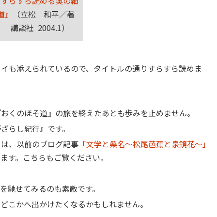
『すらすら読める奥の細
道』
（立松 和平／著
講談社 2004.1）
セイも添えられているので、タイトルの通りすらすら読めま
『おくのほそ道』の旅を終えたあとも歩みを止めません。
野ざらし紀行』です。
ては、以前のブログ記事
「文学と桑名～松尾芭蕉と泉鏡花～」
います。こちらもご覧ください。
を馳せてみるのも素敵です。
にどこかへ出かけたくなるかもしれません。