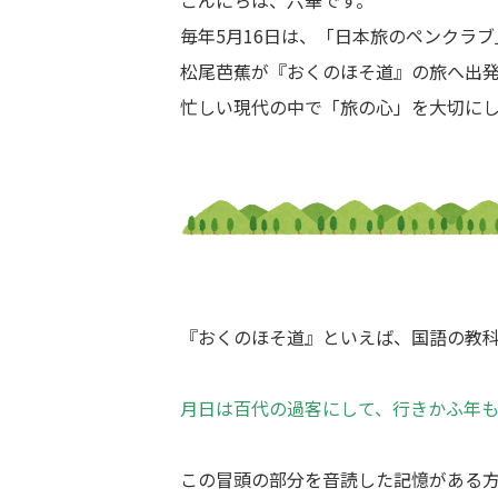
こんにちは、六華です。
毎年5月16日は、「日本旅のペンクラ
松尾芭蕉が『おくのほそ道』の旅へ出発し
忙しい現代の中で「旅の心」を大切に
『おくのほそ道』といえば、国語の教
月日は百代の過客にして、行きかふ年
この冒頭の部分を音読した記憶がある